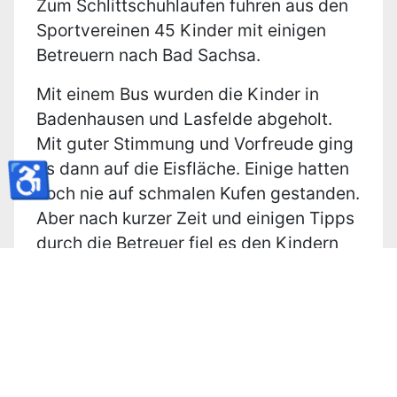
Zum Schlittschuhlaufen fuhren aus den
Sportvereinen 45 Kinder mit einigen
Betreuern nach Bad Sachsa.
Mit einem Bus wurden die Kinder in
Badenhausen und Lasfelde abgeholt.
Mit guter Stimmung und Vorfreude ging
es dann auf die Eisfläche. Einige hatten
♿
noch nie auf schmalen Kufen gestanden.
Aber nach kurzer Zeit und einigen Tipps
durch die Betreuer fiel es den Kindern
dann doch nicht ganz so schwer. Die
drei Stunden verflogen ganz schnell und
man machte sich dann wieder auf den
Heimweg. Im Bus kam dann immer
wieder die Frage auf, wann wir das
wiederholen würden. Jedoch waren die