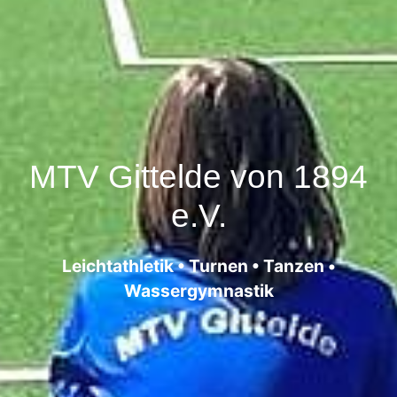
MTV Gittelde von 1894
e.V.
Leichtathletik • Turnen • Tanzen •
Wassergymnastik