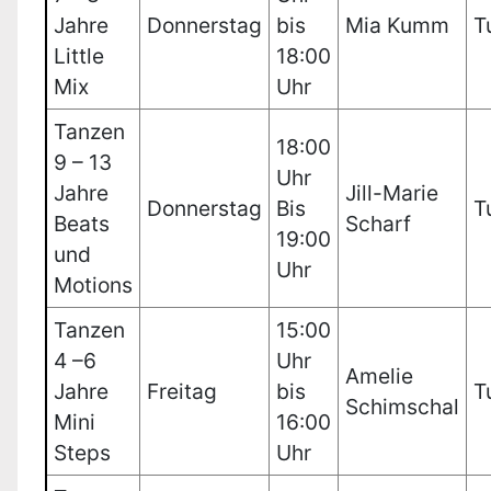
Jahre
Donnerstag
bis
Mia Kumm
T
Little
18:00
Mix
Uhr
Tanzen
18:00
9 – 13
Uhr
Jahre
Jill-Marie
Donnerstag
Bis
T
Beats
Scharf
19:00
und
Uhr
Motions
Tanzen
15:00
4 –6
Uhr
Amelie
Jahre
Freitag
bis
T
Schimschal
Mini
16:00
Steps
Uhr