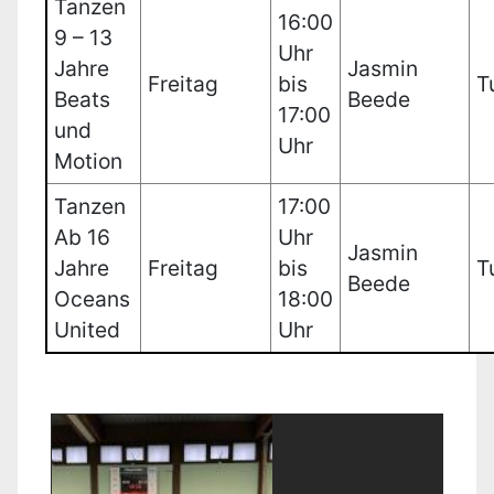
Tanzen
16:00
9 – 13
Uhr
Jahre
Jasmin
Freitag
bis
T
Beats
Beede
17:00
und
Uhr
Motion
Tanzen
17:00
Ab 16
Uhr
Jasmin
Jahre
Freitag
bis
T
Beede
Oceans
18:00
United
Uhr